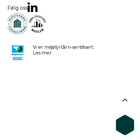
Følg oss
Vi er miljøfyrtårn-sertifisert.
Les mer