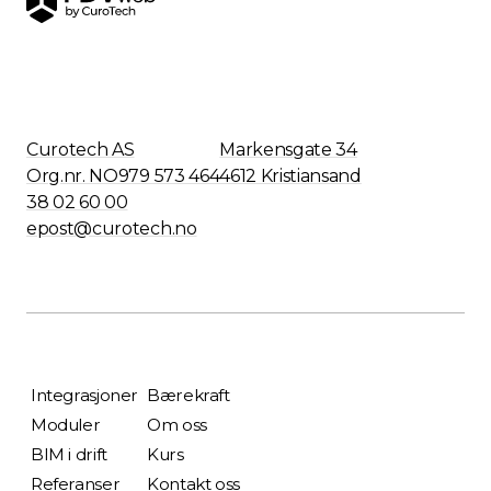
Curotech AS
Markensgate 34
Org.nr. NO979 573 464
4612 Kristiansand
38 02 60 00
epost@curotech.no
Integrasjoner
Bærekraft
Moduler
Om oss
BIM i drift
Kurs
Referanser
Kontakt oss